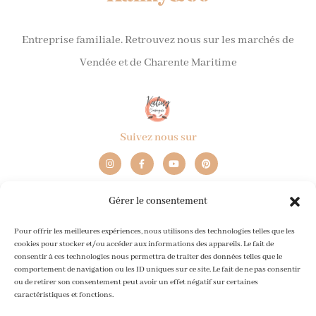
Entreprise familiale. Retrouvez nous sur les marchés de
Vendée et de Charente Maritime
Suivez nous sur
I
F
Y
P
n
a
o
i
s
c
u
n
t
e
t
t
a
b
u
e
Gérer le consentement
g
o
b
r
Retrouvez-nous
r
o
e
e
a
k
s
Contact
m
-
t
Pour offrir les meilleures expériences, nous utilisons des technologies telles que les
f
cookies pour stocker et/ou accéder aux informations des appareils. Le fait de
consentir à ces technologies nous permettra de traiter des données telles que le
CGV
comportement de navigation ou les ID uniques sur ce site. Le fait de ne pas consentir
Mentions légales
ou de retirer son consentement peut avoir un effet négatif sur certaines
caractéristiques et fonctions.